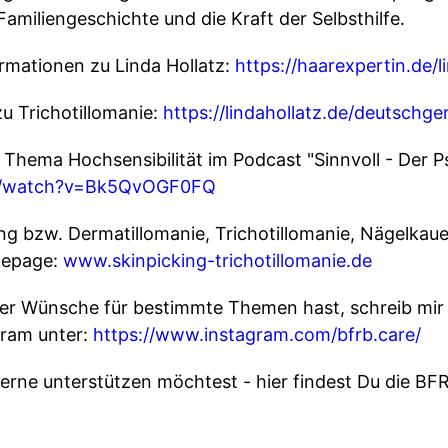
Familiengeschichte und die Kraft der Selbsthilfe.
formationen zu Linda Hollatz:
https://haarexpertin.de/l
zu Trichotillomanie:
https://lindahollatz.de/deutschg
 Thema Hochsensibilität im Podcast "Sinnvoll - Der 
om/watch?v=Bk5QvOGF0FQ
king bzw. Dermatillomanie, Trichotillomanie, Nägelk
mepage:
www.skinpicking-trichotillomanie.de
er Wünsche für bestimmte Themen hast, schreib mir 
ram unter:
https://www.instagram.com/bfrb.care/
rne unterstützen möchtest - hier findest Du die BF