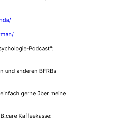
inda/
erman/
Psychologie-Podcast":
auen und anderen BFRBs
einfach gerne über meine
RB.care Kaffeekasse: